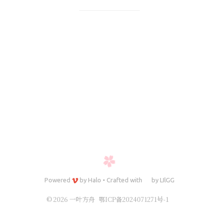
Powered
by
Halo
•
Crafted with
by
LIlGG
© 2026 一叶方舟
鄂ICP备2024071271号-1